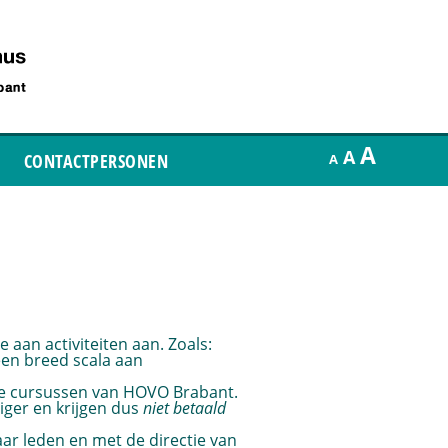
A
A
CONTACTPERSONEN
A
aan activiteiten aan. Zoals:
een breed scala aan
 de cursussen van HOVO Brabant.
lliger en krijgen dus
niet betaald
r leden en met de directie van